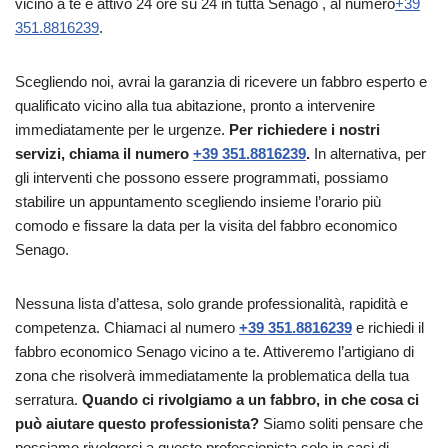
vicino a te è attivo 24 ore su 24 in tutta Senago , al numero
+39
351.8816239
.
Scegliendo noi, avrai la garanzia di ricevere un fabbro esperto e
qualificato vicino alla tua abitazione, pronto a intervenire
immediatamente per le urgenze.
Per richiedere i nostri
servizi, chiama il numero
+39 351.8816239
.
In alternativa, per
gli interventi che possono essere programmati, possiamo
stabilire un appuntamento scegliendo insieme l’orario più
comodo e fissare la data per la visita del fabbro economico
Senago.
Nessuna lista d’attesa, solo grande professionalità, rapidità e
competenza. Chiamaci al numero
+39 351.8816239
e richiedi il
fabbro economico Senago vicino a te. Attiveremo l’artigiano di
zona che risolverà immediatamente la problematica della tua
serratura.
Quando ci rivolgiamo a un fabbro, in che cosa ci
può aiutare questo professionista?
Siamo soliti pensare che
possiamo rivolgerci a questo professionista solo in casi di